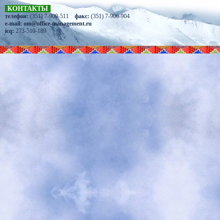
КОНТАКТЫ
телефон:
(351) 7-909-511
факс:
(351) 7-906-904
e-mail:
om@office-management.ru
icq:
273-510-189