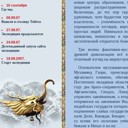
новые центры образования; 
10 сентября
широким распространением
Где мы.
Колесницы, до тех пор скр
удачливых; хотя буддистам п
06.09.07
властители, – утончённость
Вышли в столицу Тибета
упрощенности взглядов, вер
27.08.07.
простых людей. Начинался н
Экспедиция продолжается
шиваизма, вишнуизма и про
экстатической открытости бож
24.08.07
Долгожданный запуск сайта
Три волны фанатиков-мус
экспедиции
древней цивилизации всё ю
18.08.2007.
отличный взгляд на мироустрой
Старт экспедиции
Основателем мусульманско
Мухаммед Гхори, происход
афганского племени, обита
Постепенно овладевая област
году два брата–соправителя,
Афганистана, Синдха, Лахо
управлять завоёванным, а вт
отправился на завоевание Ин
индийских государств потерпе
подчинение слабых государств
пали Дели, Канаудж, Бенарес.
со всеми его оплотами учё
бежали в Непал и на юг.