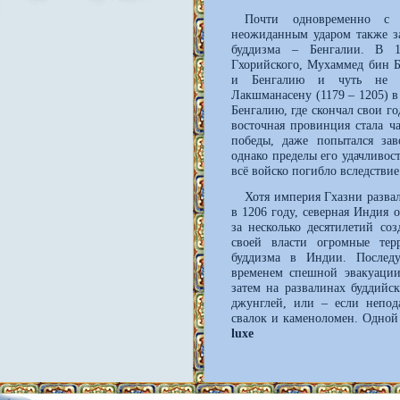
Почти одновременно с 
неожиданным ударом также за
буддизма – Бенгалии. В 
Гхорийского, Мухаммед бин 
и Бенгалию и чуть не за
Лакшманасену (1179 – 1205) в
Бенгалию, где скончал свои г
восточная провинция стала ч
победы, даже попытался зав
однако пределы его удачливос
всё войско погибло вследствие
Хотя империя Гхазни разва
в 1206 году, северная Индия 
за несколько десятилетий со
своей власти огромные тер
буддизма в Индии. Послед
временем спешной эвакуации 
затем на развалинах буддийс
джунглей, или – если непод
свалок и каменоломен. Одной 
luxe