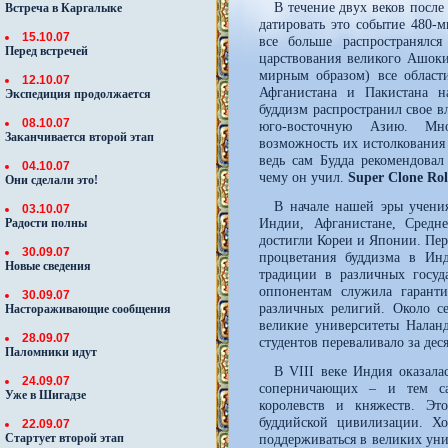
В течение двух веков после
Встреча в Каргалыке
датировать это событие 480-
15.10.07
все больше распространялс
Перед встречей
царствования великого Ашоки
мирным образом) все област
12.10.07
Афганистана и Пакистана н
Экспедиция продолжается
буддизм распространил свое в
08.10.07
юго-восточную Азию. Мн
Заканчивается второй этап
возможность их истолкования
ведь сам Будда рекомендовал
04.10.07
чему он учил.
Super Clone Rol
Они сделали это!
В начале нашей эры учения
03.10.07
Индии, Афганистане, Средн
Радости полны
достигли Кореи и Японии. Пер
30.09.07
процветания буддизма в Ин
Новые сведения
традиции в различных госуд
оппонентам служила гарант
30.09.07
различных религий. Около с
Настораживающие сообщения
великие университеты Наланд
28.09.07
студентов переваливало за деся
Паломники идут
В VIII веке Индия оказала
24.09.07
соперничающих – и тем с
Уже в Шигадзе
королевств и княжеств. Эт
буддийской цивилизации. Х
22.09.07
Стартует второй этап
поддерживаться в великих уни