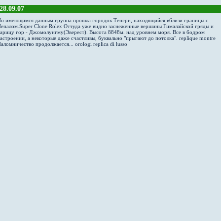
28.09.07
о имеющимся данным группа прошла городок Тенгри, находящийся вблизи границы с
епалом.
Super Clone Rolex
Оттуда уже видно заснеженные вершины Гималайской гряды и
арицу гор - Джомолунгму(Эверест). Высота 8848м. над уровнем моря. Все в бодром
астроении, а некоторые даже счастливы, буквально "прыгают до потолка".
replique montre
аломничество продолжается...
orologi replica di lusso